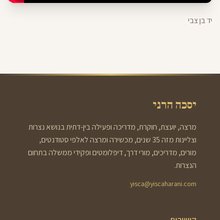
יד בן צבי
יסכה הרני
מרצה, יועצת, חוקרת, מדריכה ופעילה בין-דתית בנושא נצרות
וצליינות מזה 35 שנים, מכשירה ומרצה לאלפי סטודנטים,
מורים, מדריכים, מורי דרך, דיפלומטים ופקידי ממשלה בתחום
הנצרות.
yisca@yiscaharani.com
קישורים