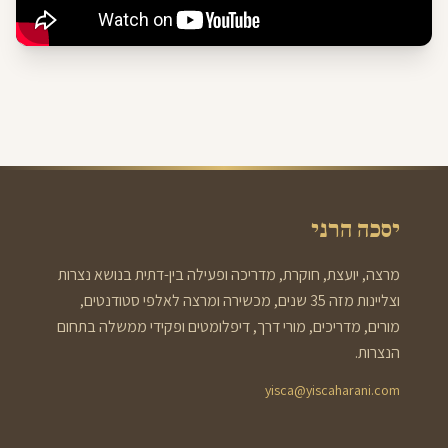
יסכה הרני
מרצה, יועצת, חוקרת, מדריכה ופעילה בין-דתית בנושא נצרות
וצליינות מזה 35 שנים, מכשירה ומרצה לאלפי סטודנטים,
מורים, מדריכים, מורי דרך, דיפלומטים ופקידי ממשלה בתחום
הנצרות.
yisca@yiscaharani.com