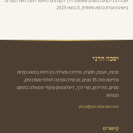
יסכה הרני הציגה נתונים שאספה דרך הקו החם לתיעוד התנכלויות לנוצרים 
בישיבת ועדת כנסת מיוחדת, 5 במאי 2025
יסכה הרני
מרצה, יועצת, חוקרת, מדריכה ופעילה בין-דתית בנושא נצרות
וצליינות מזה 35 שנים, מכשירה ומרצה לאלפי סטודנטים,
מורים, מדריכים, מורי דרך, דיפלומטים ופקידי ממשלה בתחום
הנצרות.
yisca@yiscaharani.com
קישורים