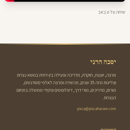
שיחה על ט באב
יסכה הרני
מרצה, יועצת, חוקרת, מדריכה ופעילה בין-דתית בנושא נצרות
וצליינות מזה 35 שנים, מכשירה ומרצה לאלפי סטודנטים,
מורים, מדריכים, מורי דרך, דיפלומטים ופקידי ממשלה בתחום
הנצרות.
yisca@yiscaharani.com
קישורים