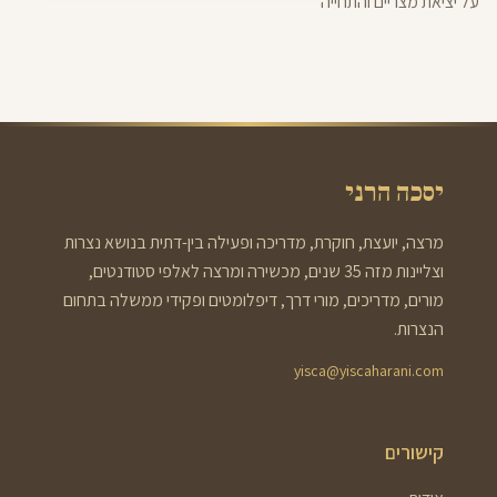
על יציאת מצריים והתחייה
יסכה הרני
מרצה, יועצת, חוקרת, מדריכה ופעילה בין-דתית בנושא נצרות
וצליינות מזה 35 שנים, מכשירה ומרצה לאלפי סטודנטים,
מורים, מדריכים, מורי דרך, דיפלומטים ופקידי ממשלה בתחום
הנצרות.
yisca@yiscaharani.com
קישורים