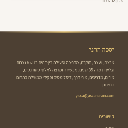
מכון אבשלום
יסכה הרני
מרצה, יועצת, חוקרת, מדריכה ופעילה בין-דתית בנושא נצרות
וצליינות מזה 35 שנים, מכשירה ומרצה לאלפי סטודנטים,
מורים, מדריכים, מורי דרך, דיפלומטים ופקידי ממשלה בתחום
הנצרות.
yisca@yiscaharani.com
קישורים