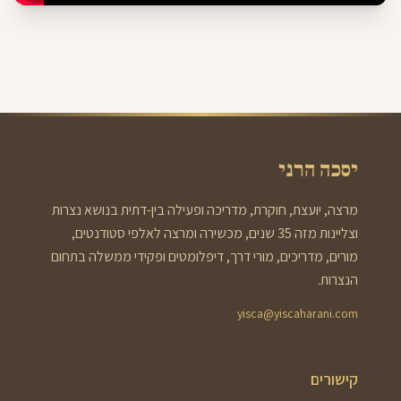
יסכה הרני
מרצה, יועצת, חוקרת, מדריכה ופעילה בין-דתית בנושא נצרות
וצליינות מזה 35 שנים, מכשירה ומרצה לאלפי סטודנטים,
מורים, מדריכים, מורי דרך, דיפלומטים ופקידי ממשלה בתחום
הנצרות.
yisca@yiscaharani.com
קישורים