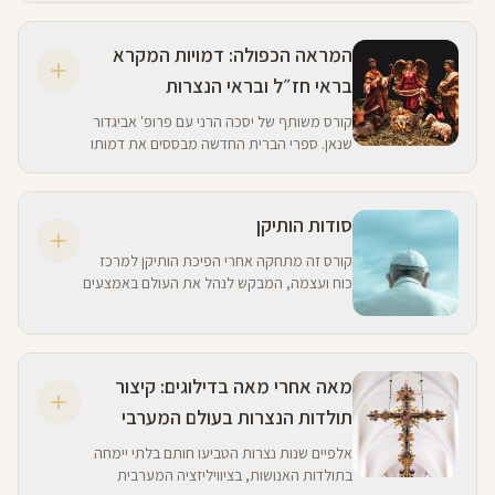
לדורותיה.
המראה הכפולה: דמויות המקרא
בראי חז״ל ובראי הנצרות
קורס משותף של יסכה הרני עם פרופ' אביגדור
שנאן. ספרי הברית החדשה מבססים את דמותו
של ישוע מנצרת כגלגול מושלם יותר של משה
רבנו, של דוד המלך, של יונה הנביא ועוד.
סודות הותיקן
קורס זה מתחקה אחרי הפיכת הותיקן למרכז
כוח ועצמה, המבקש לנהל את העולם באמצעים
שונים. יש יורש לישוע, ובידיו המפתחות לישועה -
האפיפיור.
מאה אחרי מאה בדילוגים: קיצור
תולדות הנצרות בעולם המערבי
אלפיים שנות נצרות הטביעו חותם בלתי יימחה
בתולדות האנושות, בציוויליזציה המערבית