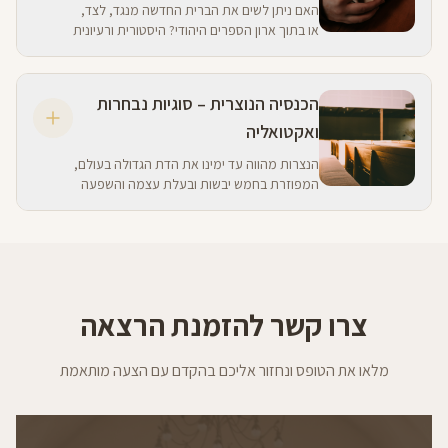
האם ניתן לשים את הברית החדשה מנגד, לצד,
או בתוך ארון הספרים היהודי? היסטורית ורעיונית
צמחה הנצרות מהיהדות. בקורס זה ילמדו
טקסטים מהברית החדשה בהשוואה למגילות ים
המלח, למשלי חז"ל, ולספרות חיצונית.
הכנסיה הנוצרית – סוגיות נבחרות
ואקטואליה
הנצרות מהווה עד ימינו את הדת הגדולה בעולם,
המפוזרת בחמש יבשות ובעלת עצמה והשפעה
חרף קידמה, אתיאיזם ועליית הגוש האסיאתי.
מדוע עודנה רלוונטית? מה ההשלכות לעולמנו
בכלל ולמדינת ישראל בפרט?
צרו קשר להזמנת הרצאה
מלאו את הטופס ונחזור אליכם בהקדם עם הצעה מותאמת