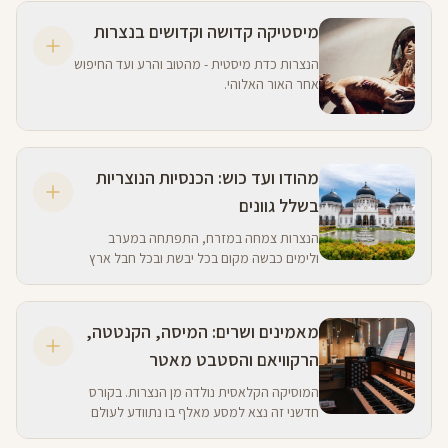
מיסטיקה קדושה וקדושים בנצרות
הנצרות כדת מיסטית - מהטוב והרע ועד החיפוש
אחר האור האלוהי.
מהודו ועד כוש: הכנסיות הנוצריות
בשלל גוונים
הנצרות צמחה במזרח, התפתחה במערב
ולימים כבשה מקום בכל יבשת ובכל חבל ארץ
עלי אדמות. קורס זה יטייל ברחבי העולם להכרת
מגוון צורות ופולחנים של הכנסייה.
מאמינים ושרים: המיסה, הקנטטה,
הרקוויאם והסטבט מאטר
המוסיקה הקלאסית נולדה מן הנצרות. בקורס
חדשני זה נצא למסע מאלף בו נתוודע לעולם
הליטורגי הנוצרי וליצירות המופת המוסיקליות