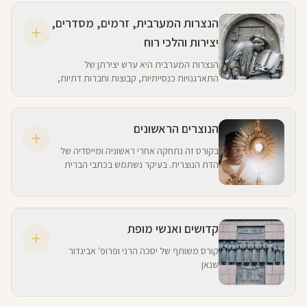
הנצרות המערבית, זרמים, מסדרים,
יצירות והלכי רוח
הנצרות המערבית היא ערש יצירתן של
התארגנויות כנסייתיות, קבוצות וחברות דתיות,
הגות ויצירה. באלף השני לספירה הפכה הכנסייה
לרבת פנים ורבת גוונים.
הנוצרים הראשונים
בקורס זה נתחקה אחרי ראשוניה ומייסדיה של
הדת הנוצרית. בעיקר נשתמש בכתבי הברית
החדשה כדי להבין מי הם היו, מה בקשו וכיצד
ניסחה הברית החדשה את אמונתם.
קדושים ואנשי מופת
קורס משותף של יסכה הרני ופרופ' אביגדור
שנאן