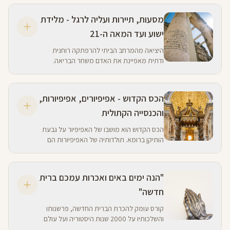
שנכתבו בהשראתו.
מסעות, תיירות ועליה לרגל - מלידת
ישוע ועד המאה ה-21
היציאה מהמרחב הביתי להרפתקה רוחנית
ודתית מאפיינת את האדם משחר הבריאה.
בקורס זה נלמד את האנתרופולוגיה של עליה
לרגל, שורשיה של תפישת המקומות הקדושים
בנצרות.
הכס הקדוש - אפיפיורים, אפיפיורות,
והכנסייה הקתולית
הכס הקדוש הוא מושבו של האפיפיור על גבעת
הותיקן ברומא. תולדותיה של האפיפיורות הם
תולדותיה של אירופה, והשפעתה חצתה
אוקיאנוסים ויבשות.
"הנה ימים באים ואכרות עמכם ברית
חדשה"
קורס עומק להכרת הברית החדשה, פרשנותו
והשלכותיו על 2000 שנות היסטוריה ועל עולם
הנצרות. מי בישר, מי הקשיב ומהי הבשורה