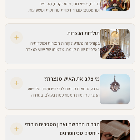
נזירים, אנשי רוח, מיסטיקנים, מטיפים
ומהפכנים: מבחר דמויות מרתקות ומשפיעות
במהלך 2000 שנות הנצרות.
תולדות הנצרות
בקורס זה נתודע לקורות הנצרות ומוסדותיה
באלפיים שנות קיומה: מדמותו של ישוע מנצרת
והכתוב בברית החדשה דרך עקרונות האמונה,
מוסד הנזירות, הפולחן הנוצרי, הערצת הקדושים
ועוד.
מי צלב את האיש מנצרת?
ארבע גרסאות קיימות לגבי חייו ומותו של ישוע
הנוצרי, הדמות המפורסמת בעולם. בסדרה
קצרה זו נספר רשומון נוצרי של ארבעה
אוונגליונים, נבדוק את מניעיהם, וננסה לבחון מי
מהגרסאות אמינה יותר.
הברית החדשה וארון הספרים היהודי
- יחסים סכיזופרנים