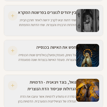
הנוצרית אשר שינתה את פני העולם המערבי?
בין יהודים לנוצרים בפרשנות המקרא
שתי דתות יצאו לקרב ירושה לאחר חורבן הבית:
היהדות הרבנית והנצרות. שתי הדתות התפתחו
כשהן מתבססות על המקרא העברי, אבל
מבינות אותו כל אחת לשיטתה.
חפש את האישה בכנסייה
על נשים, מעמדן ופועלן באלפיים שנות הכנסייה
והנצרות. מעמד האישה בנצרות שונה ממעמדה
ביהדות ובאסלאם.
גואל, בוגד ויצאנית - הדמויות
הגדולות שביסוד הדת הנוצרית
בסדרה זו נתוודע לדמויות אשר עיצבו את הדת
הגדולה של הציוויליזציה המערבית. הדמויות בהן
נעסוק היו למופת (ולשלילה) בחברה המערבית