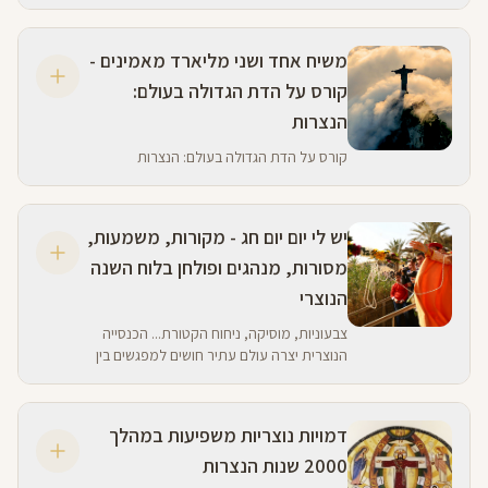
ומעבר לה. תולדותיה של האמונה שהפכה לדת
הגדולה בעולם הן תולדות של קריאת תגר,
התמסדות, הסתאבות, מחאה וחוזר חלילה...
משיח אחד ושני מליארד מאמינים -
קורס על הדת הגדולה בעולם:
הנצרות
קורס על הדת הגדולה בעולם: הנצרות
יש לי יום יום חג - מקורות, משמעות,
מסורות, מנהגים ופולחן בלוח השנה
הנוצרי
צבעוניות, מוסיקה, ניחוח הקטורת... הכנסייה
הנוצרית יצרה עולם עתיר חושים למפגשים בין
הקהילה, אלוהים והקדושה. לוח השנה הנוצרי
הפך ללוח עשיר ביותר ומושך מאמינים וסקרנים.
דמויות נוצריות משפיעות במהלך
2000 שנות הנצרות