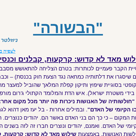
"ה
בשורה"
ניוזלטר
לצפיה בא
וש מאד לא קדוש: קרקעות, קבלנים וכנסי
ית הקבר פעמיים לכותרות: בטרם הצליחה להתאושש מסבב א
ם שיסגרו את דלתותיה כמחאה נגד הצעת חוק בכנסת) – וכבר
קופטי בסוגיית שיפוץ ותיקון קפלת המלאך שהוביל למעצר מ
בידי משטרת ישראל). איש הדת והמלומד הקתולי ג'רום מורפי
"חולשותיה של האנושות ניכרות פה יותר מכל מקום אחר:
ו הקיומי של האדם"
. ובמילים אחרות - בל יעז מאן דהוא לג
 המקום – כי כך הם בני האדם באשר הם. יהודים כנוצרים. ה
מי של האדם. ואמנם, יהודים ונוצרים חברו זה לזה בשנים ה
ולשות האנושות, באמצעות
שילוש מאד לא קדוש: קרקעות, ק