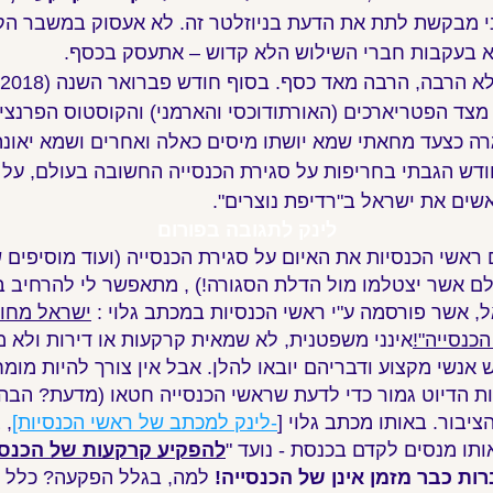
ני מבקשת לתת את הדעת בניוזלטר זה. לא אעסוק במשבר הקו
א בעקבות חברי השילוש הלא קדוש – אתעסק בכסף.
מצד הפטריארכים (האורתודוכסי והארמני) והקוסטוס הפרנצי
רה כצעד מחאתי שמא יושתו מיסים כאלה ואחרים ושמא יאונ
ודש הגבתי בחריפות על סגירת הכנסייה החשובה בעולם, על ע
שים את ישראל ב"רדיפת נוצרים".
לינק לתגובה בפורום
אשי הכנסיות את האיום על סגירת הכנסייה (ועוד מוסיפים ש
לם אשר יצטלמו מול הדלת הסגורה!) , מתאפשר לי להרחיב ב
, אשר פורסמה ע"י ראשי הכנסיות במכתב גלוי :
ישראל מחו
כנסייה"!
אינני משפטנית, לא שמאית קרקעות או דירות ולא מ
יש אנשי מקצוע ודבריהם יובאו להלן. אבל אין צורך להיות מומ
ת הדיוט גמור כדי לדעת שראשי הכנסייה חטאו (מדעת? הבה נ
יבור. באותו מכתב גלוי [
-לינק למכתב של ראשי הכנסיות]
, 
תו מנסים לקדם בכנסת - נועד "
להפקיע קרקעות של הכנסי
ות כבר מזמן אינן של הכנסייה!
למה, בגלל הפקעה? כלל 