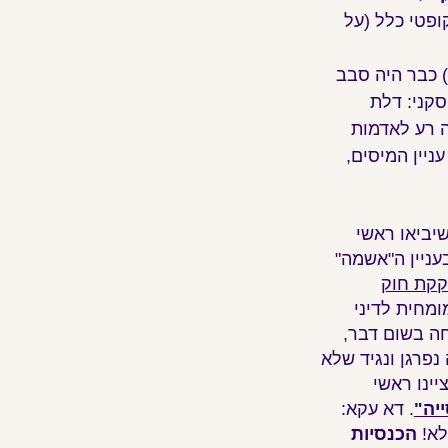
פטי כלל (על
לא 'סתם' כסף, אלא הרבה, הרבה מאד כסף. בסוף חודש פברואר השנה (2018) כבר היה סבב
סקני: דלת
ה רע לאדמות
ניין המיסים,
יביאו ראשי
עניין ה"אשמה"
קקת חוק
ומחית לדיני
חה בשום דבר,
פרגן ונגיד שלא
ציינו ראשי
יה"
. דא עקא:
לא!
הכנסיות