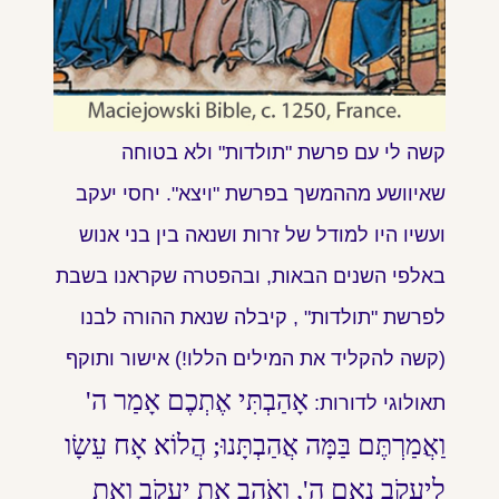
קשה לי עם פרשת "תולדות" ולא בטוחה
שאיוושע מההמשך בפרשת "ויצא". יחסי יעקב
ועשיו היו למודל של זרות ושנאה בין בני אנוש
באלפי השנים הבאות, ובהפטרה שקראנו בשבת
לפרשת "תולדות" , קיבלה שנאת ההורה לבנו
(קשה להקליד את המילים הללו!) אישור ותוקף
אָהַבְתִּי אֶתְכֶם אָמַר ה'
תאולוגי לדורות:
וַאֲמַרְתֶּם בַּמָּה אֲהַבְתָּנוּ; הֲלוֹא אָח עֵשָׂו
לְיַעֲקֹב נְאֻם ה', וָאֹהַב אֶת יַעֲקֹב וְאֶת