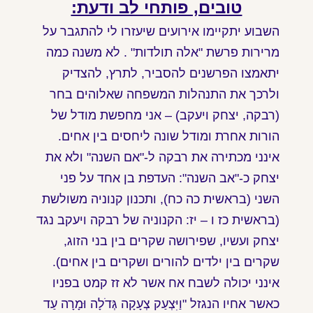
טובים, פותחי לב ודעת:
השבוע יתקיימו אירועים שיעזרו לי להתגבר על
מרירות פרשת "אלה תולדות" . לא משנה כמה
יתאמצו הפרשנים להסביר, לתרץ, להצדיק
ולרכך את התנהלות המשפחה שאלוהים בחר
(רבקה, יצחק ויעקב) – אני מחפשת מודל של
הורות אחרת ומודל שונה ליחסים בין אחים.
אינני מכתירה את רבקה ל-"אם השנה" ולא את
יצחק כ-"אב השנה": העדפת בן אחד על פני
השני (בראשית כה כח), ותכנון קנוניה משולשת
(בראשית כז ו – יז: הקנוניה של רבקה ויעקב נגד
יצחק ועשיו, שפירושה שקרים בין בני הזוג,
שקרים בין ילדים להורים ושקרים בין אחים).
אינני יכולה לשבח אח אשר לא זז קמט בפניו
כאשר אחיו הנגזל "וַיִּצְעַק צְעָקָה גְּדֹלָה וּמָרָה עַד