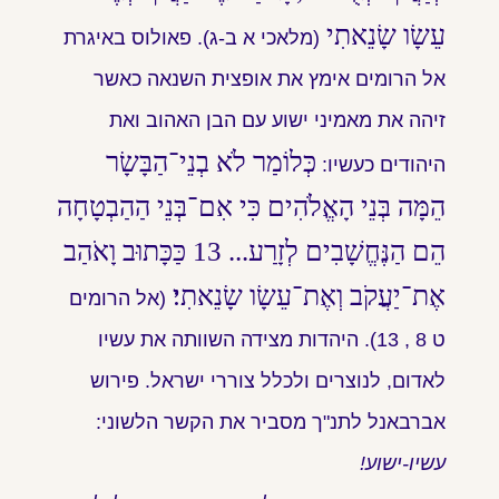
עֵשָׂו שָׂנֵאתִי
(מלאכי א ב-ג). פאולוס באיגרת
אל הרומים אימץ את אופצית השנאה כאשר
זיהה את מאמיני ישוע עם הבן האהוב ואת
כְּלוֹמַר לֹא בְנֵי־הַבָּשָׂר
היהודים כעשיו:
הֵמָּה בְּנֵי הָאֱלֹהִים כִּי אִם־בְּנֵי הַהַבְטָחָה
הֵם הַנֶּחֱשָׁבִים לְזָרַע... 13 כַּכָּתוּב וָאֹהַב
אֶת־יַעֲקֹב וְאֶת־עֵשָׂו שָׂנֵאתִי׃
(אל הרומים
ט 8 , 13). היהדות מצידה השוותה את עשיו
לאדום, לנוצרים ולכלל צוררי ישראל. פירוש
אברבאנל לתנ"ך מסביר את הקשר הלשוני:
עשיו-ישוע!