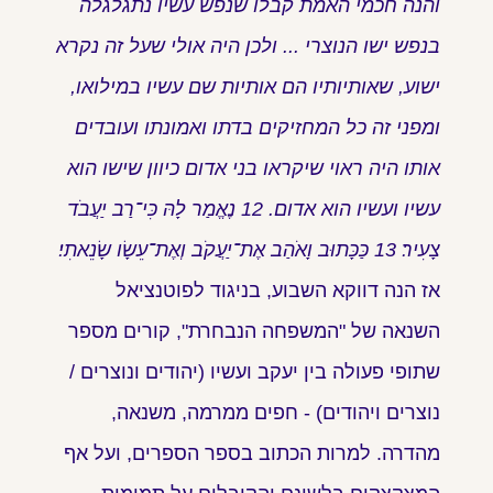
והנה חכמי האמת קבלו שנפש עשיו נתגלגלה
בנפש ישו הנוצרי ... ולכן היה אולי שעל זה נקרא
ישוע, שאותיותיו הם אותיות שם עשיו במילואו,
ומפני זה כל המחזיקים בדתו ואמונתו ועובדים
אותו היה ראוי שיקראו בני אדום כיוון שישו הוא
עשיו ועשיו הוא אדום. 12 נֶאֱמַר לָהּ כִּי־רַב יַעֲבֹד
צָעִיר׃ 13 כַּכָּתוּב וָאֹהַב אֶת־יַעֲקֹב וְאֶת־עֵשָׂו שָׂנֵאתִי׃
אז הנה דווקא השבוע, בניגוד לפוטנציאל
השנאה של "המשפחה הנבחרת", קורים מספר
שתופי פעולה בין יעקב ועשיו (יהודים ונוצרים /
נוצרים ויהודים) - חפים ממרמה, משנאה,
מהדרה. למרות הכתוב בספר הספרים, ועל אף