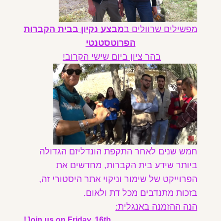
מפשילים שרוולים ב
מבצע נקיון בבית הקברות
הפרוטסטנטי
בהר ציון ביום שישי הקרוב!
חמש שנים לאחר התקפת הונדליזם הגדולה
ביותר שידע בית הקברות, מחדשים את
הפרוייקט של שימור וניקוי אתר היסטורי זה,
בזכות מתנדבים מכל דת ולאום.
הנה ההזמנה באנגלית:
Join us on Friday, 16th!