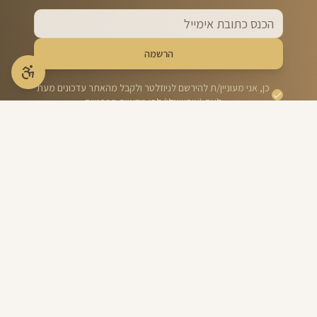
הרשמה
כן, אני מעוניין/ת להירשם לניוזלטר ולקבל מהאתר עדכונים מעת
לעת (אופציונלי) לפי
מדיניות הפרטיות
אנו מכבדים את פרטיותכם ולא נשתף את המייל שלכם עם גורמים
חיצוניים
יסכה הרני
מרצה, יועצת, חוקרת, מדריכה ופעילה בין-דתית בנושא נצרות
וצליינות מזה 35 שנים, מכשירה ומרצה לאלפי סטודנטים,