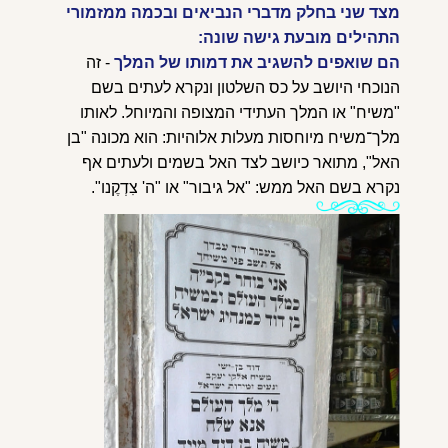
מצד שני בחלק מדברי הנביאים ובכמה ממזמורי
התהילים מובעת גישה שונה:
הם שואפים להשגיב את דמותו של המלך
- זה
הנוכחי הי
ושב על כס השלטון ונקרא לעתים בשם
"משיח" או המלך העתידי המצופה והמיוחל. לאותו
מלך־משיח מיוחסות מעלות אלוהיות: הוא מכונה "בן
האל", מתואר כיושב לצד האל בשמים ולעתים אף
נקרא בשם האל ממש: "אל גיבור" או "ה' צִדְקֶנו".