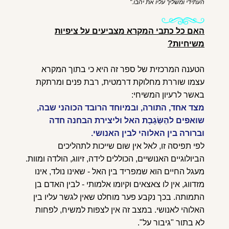
העתידי ומשליך עליו את יהבו."
האם כל כתבי המקרא מצביעים על ציפיות
משיחיות?
הטענה המרכזית של ספר זה היא כי בתוך המקרא
עצמו שוררת מחלוקת דרמטית, רבת פנים ומרתקת
באשר לרעיון המשיחי:
מצד אחד, התורה, ובמיוחד הרובד הכוהני שבה,
שואפים להַשְּׂגָבָת האל וליצירת הבחנה חדה
וברורה בין האלוהי לבין האנושי.
לפי תפיסה זו, לאל אין שום שייכות לתהליכים
הביולוגיים האנושיים, הכוללים לידה, זיווג, הולדה ומוות.
מעגל החיים הוא שמפריד בין האל - שאינו נולד, אינו
מזדווג, אין לו צאצאים וקיומו אלמותי - לבין האדם בן
התמותה. בכך נקבע פער מוחלט שאין לגשר עליו בין
האלוהי לאנושי. במצב זה אין לצפות למשיח, לפחות
לא בתור "גיבור על".