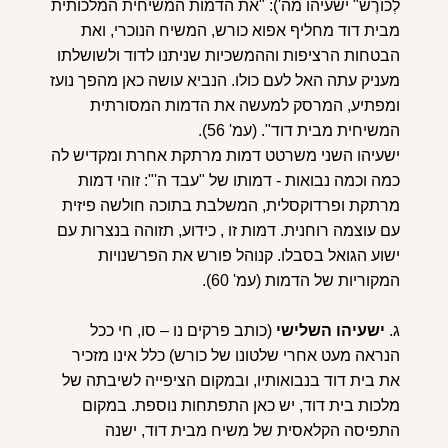
לְכוֹרֶשׁ" ישעיהו מה'): "את הדמות המשיחית המלכותית
מבית דוד מחליף אפוא כורש, המשיח הנוכרי, ואת
הבטחות הרציפות וההמשכיות שניתנו לדוד ולשושלתו
מעניק עתה האל לעם כולו. הנביא עושה כאן מהפך נועז
ומפתיע, המרסק למעשה את הדמות המסורתית
המשיחית מבית דוד". (עמ' 56).
ישעיהו השני משרטט דמות מרתקת אחרת ומקדיש לה
כמה וכמה נבואות - דמותו של "עבד ה'": זוהי דמות
מרתקת ופרדוקסלית, המשלבת בתוכה חולשה פיזית
עם עוצמה רוחנית. דמות זו , כידוע, תזוהה בנצרות עם
ישוע הגואל בסבלו. קנוהל פורש את הפרשנויות
המקוריות של הדמות (עמ' 60).
ג.
ישעיהו השלישי
(כותב פרקים נו – סו, חי ככל
הנראה מעט אחרי שלטונו של כורש) כלל אינו מזכיר
את בית דוד בנבואותיו, ובמקום הציפייה לשיבתה של
מלכות בית דוד, יש כאן התפתחות נוספת. במקום
התפיסה הקלאסית של משיח מבית דוד, ישנה