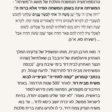
טרנספורמציה הנמשכת והולכת של מושג ה"משיחה" -
המשיחה אינה בשמן המשחה הפיזי אלא ברוח ה':
"
רוּחַ אֲדֹנָי ה' עָלָי יַעַן
מָשַׁח ה' אֹתִי לְבַשֵּׂר עֲנָוִים
שְׁלָחַנִי לַחֲבשֹׁ
לְנִשְׁ
בְּרֵי לֵב לִקְראֹ לִשְׁבוּיִם דְּרוֹר וְלַאֲסוּרִים פְּקַח קוֹחַ. לִקְראֹ
שְׁנַת רָצוֹן לַה' וְיוֹם נָקָם לֵאלֹהֵינוּ לְנַחֵם כָּל אֲבֵלִים. לָשׂוּם
לַאֲבֵלֵי צִיּוֹן לָתֵת לָהֶם פְּאֵר תַּחַת אֵפֶר שֶׁמֶן שָׂשׂוֹן תַּחַת אֵבֶל
...
(ישעיהו סא, א־ג).
ד. מאז חורבן הבית, מותו המשפיל של צדקיהו המלך
האחרון והיעלמותו של זרובבל בן שאלתיאל (שהיה
הנצר האחרון לבית דוד בימי שיבת ציון), "נכנסה
המשיחיות מבית דוד לתרדמת". לדעת קנוהל, רק
בכתבי קומראן "קמה לתחייה" הציפייה לבוא
משיח מבית דוד
, לאחר '500 שנות תרדמה'. באחד
החיבורים מקומראן, המהווה מעין פירוש לספר
בראשית, נאמר: "לא יסור שליט משבט יהודה, בהיות
לישראל ממשל, לא יכרת יושב כיסא לדוד... עד בוא
משיח הצדק צמח דויד, כי לו ולזרעו נתנה ברית מלכות