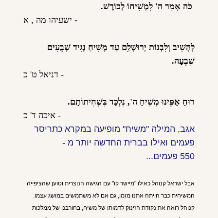
כֹּה אָמַר ה' לִמְשִׁיחוֹ לְכוֹרֶשׁ.
- ישעיהו מה , א
לְהָשִׁיב וְלִבְנוֹת יְרוּשָׁלִַם עַד מָשִׁיחַ נָגִיד שָׁבֻעִים
שִׁבְעָה.
- דניאל ט' כ
רוּחַ אַפֵּינוּ מְשִׁיחַ ה', נִלְכַּד בִּשְׁחִיתוֹתָם.
- איכה ד' כ
אגב, המילה "משיח" מופיעה במקרא כתריסר
פעמים ואילו בברית החדשה יותר מ -
550 פעמים...
אבל ישראל קנוהל כאילו "מיישר קו" עם הגישה הנוצרית וטוען שהציפייה
המשיחית כבר הייתה אתנו מזמן, גם אם לא משתמשים במושג עצמו.
קנוהל רואה את נקודת הזינוק לדמותו של משיח, בחורבנן של ממלכות