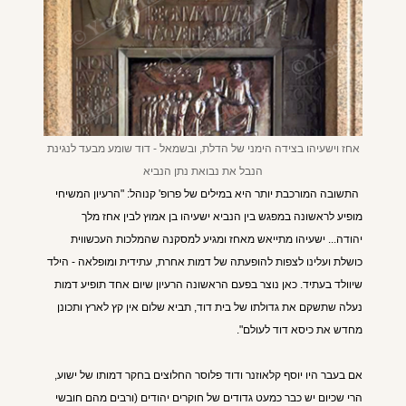
אחז וישעיהו בצידה הימני של הדלת, ובשמאל - דוד שומע מבעד לנגינת
הנבל את נבואת נתן הנביא
התשובה ה
מורכבת יותר היא במילים של פרופ' קנוהל: "הרעיון המשיחי
מופיע לראשונה במפגש בין הנביא ישעיהו בן אמוץ לבין אחז מלך
יהודה...
ישעיהו מתייאש מאחז ומגיע למסקנה שהמלכות העכשווית
כושלת ועלינו לצפות לה
ופעתה של דמות אחרת, עתידית ומופלאה - הילד
שיוולד בעתיד. כאן נוצר בפעם הראשונה הרעיון שיום אחד תופיע דמות
נעלה שתשקם את גדולתו של בית דוד, תביא שלום אין קץ לארץ ותכונן
מחדש את כיסא דוד לעולם".
אם בעבר היו יוסף קלאוזנר ודוד פלוסר החלוצים בחקר דמותו של ישוע,
הרי שכיום יש כבר כמעט גדודים של חוקרים יהודים (ורבים מהם חובשי