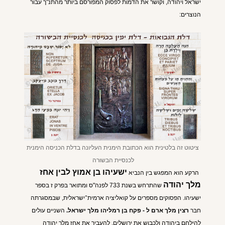
ישראל ויהודה, וקושר את הדמות לפסוק המפורסם ביותר מהתנ"ך עבור
הנוצרים:
ציטוט זה בלטינית הוא הכתובת הימנית העליונה בדלת הכניסה הימנית
לכנסיית הבשורה
ישעיהו בן אמוץ לבין אחז
הרקע הוא המפגש בין הנביא
מלך יהודה
שהתרחש בשנת 733 לפנה"ס ומתואר בפרק ז בספר
ישעיהו. הפסוקים מספרים על קואליציה ארמית־ישראלית, שבמסגרתה
חבר
רצין מלך ארם ל - פקח בן רמליהו מלך ישראל.
השניים עולים
ל
הילחם ביהודה ולכבוש את ירושלים, להעביר את אחז מלך יהודה