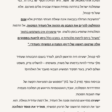
הפיכת אחז
לוואסאל של אשור, היא "תחילת הסוף" של בית דוד, כפי
שממלכת ישראל בהדרגה נמחית ועשרת שבטיה גולים מארצם. אלא
שעל פי קנוהל,
"החשיבות הגדולה בנבואה אינה שאלת העיתוי המדויק אלא
עצם
ההחלטה להרים את המבט מן ההווה אל העתיד המקוּוה,
אל הדמות
המלכותית שתופיע בזמן כלשהו. אף
שישעיהו אינו משתמש בתואר
"משיח" ביחס לדמות מלכותית זו, במבט כולל
ניתן לראות בפסוקים
אלה שרטוט ראשון של דיוקן המנהיג המשיחי העתידי."
לפי קנוהל, ישעיהו היה הראשון לנחם, לעודד בעצם ההבטחה שעתיד
מלך עתידי להיות בדמותו של משיח, ומשימתו – להשליט צדק, משפט
ושלום לארץ, בעוד תפקיד המושיע הצבאי מועבר אל האלוהים!
ובניסוח נוסף: (פרק 2 עמ' 41)
"המפגש עם המציאות הקשה של
התדרדרות הממלכה, אובדן האוטונומיות והייאוש מן המלוכה מצמיח
שתי תגובות הפוכות:
ישעיהו
מתייאש מההווה ופונה אל העתיד, אל דמות עתידית גואלת. הוא
יוצר את הניסוח הראשוני של הרעיון המשיחי,
מאדיר את מוסד המלוכה