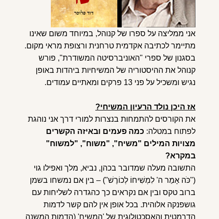
אני ממליצה על ספרו של קנוהל, במיוחד משום שאינו
מתיימר לכתיבה אקדמית טרחנית ורצופת מראי מקום.
בסגנון של ספרי "האוניברסיטה המשודרת", פורש
קנוהל את ההיסטוריה של המשיחיות ביהדות באופן
נגיש ומשכיל על פני 13 פרקים ומאתיים עמודים.
אז היכן נולד הרעיון המשיחי?
את הקורסים להתמחות בנצרות למורי דרך אני נוהגת
לפתוח במטלה:
כמה פעמים ובאיזה הקשרים
מצויות המילים "משיח", "משוח", "למשוח"
במקרא?
התשובה מעלה שמדובר בכהן, נביא, מלך ואפילו גוי
("כֹּה אָמַר ה' לִמְשִׁיחוֹ לְכוֹרֶשׁ") – בין אם נמשחו בשמן
ברוב טקס ובין אם נקראים כך כהגדרה לשליחות עם
גושפנקה אלוהית. בכל אופן אין להם קשר לדמות
הדרמטית והאסכטולוגית של 'המשיח' (הדמות המשנה