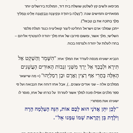
מכיסאו ולשים קץ לשלטון שושלת בית דוד, המול
כת בירושלים יותר
ממאתיים וחמישים שנה:
("נַעֲלֶה בִיהוּדָה וּנְקִיצֶנָּה וְנַבְקִעֶנָּה אֵלֵינוּ וְנַמְלִיךְ
מֶלֶךְ בְּתוֹכָהּ אֵת בֶּן טָבְאַל").
ייתכן שמלכי ארם וישראל החליטו ליצור קואליציה כנגד תגלת פלסר
השלישי, מלך אשור, ומשום סירובו של אחז מלך יהודה להצטרף אליהם –
בחרו לעלות על יהודה ולצרפה בכוח.
"הִשָּׁמֵר וְהַשְׁקֵט אַל
הנביא ישעיהו מנסה לעודד את המלך אחז:
תִּירָא וּלְבָבְךָ אַל יֵרַךְ מִשְּׁנֵי זַנְבוֹת הָאוּדִים הָעֲשֵׁנִים
הָאֵלֶּה בָּחֳרִי אַף רְצִין וַאֲרָם וּבֶן רְמַלְיָהוּ"
(=
מה שיישאר
ממלכים אלה – שני אודים עשנים...), אבל אחז דוחה את הנבואה ועל פי
ספר מלכים אפילו פונה למלך אשור לעזרה! ע
ל כורחו של אחז, מוסר לו
ישעיהו אות מסתורי:
"לָכֵן יִתֵּן אֲדֹנָי הוּא לָכֶם אוֹת,
הִנֵּה הָעַלְמָה הָרָה
וְיֹלֶדֶת בֵּן וְקָרָאת שְׁמוֹ עִמָּנוּ אֵל".