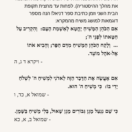
את מהלך ההיסטוריה). לפחות עד מחצית תקופת
הבית השני וזמן כתיבת ספר דניאל! הנה מספר
דוגמאות למושג משיח מהמקרא:
אִם הַכֹּהֵן הַמָּשִׁיחַ יֶחֱטָא לְאַשְׁמַת הָעָם: וְהִקְרִיב עַל
חַטָּאתוֹ לִפְנֵי ה';
... וְלָקַח הַכֹּהֵן הַמָּשִׁיחַ מִדַּם הַפָּר; וְהֵבִיא אֹתוֹ
אֶל-אֹהֶל מוֹעֵד.
- ויקרא ד ג, ה
אִם אֶעֱשֶׂה אֶת הַדָּבָר הַזֶּה לַאדֹנִי לִמְשִׁיחַ ה' לִשְׁלֹחַ
יָדִי בּוֹ: כִּי מְשִׁיחַ ה' הוּא.
- שמואל א, כד, ו
כִּי שָׁם נִגְעַל מָגֵן גִּבּוֹרִים מָגֵן שָׁאוּל, בְּלִי מָשִׁיחַ בַּשָּׁמֶן.
- שמואל ב, א, כא