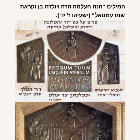
המילים "הנה העלמה הרה ויולדת בן וקראת
שמו עמנואל" (ישעיהו ז' יד').