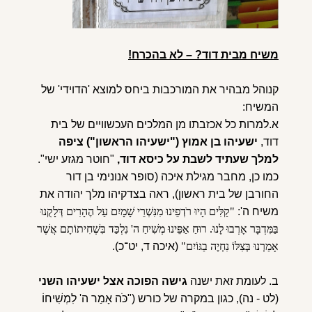
משיח מבית דוד? – לא בהכרח!
קנוהל מבהיר את המורכבות ביחס למוצא 'הדוידי' של
המשיח:
א.למרות כל אכזבתו מן המלכים העכשוויים של בית
דוד,
ישעיהו בן אמוץ ("ישעיהו הראשון") ציפה
למלך שעתיד לשבת על כיסא דוד,
"חוטר מגזע ישי".
כמו כן, מחבר מגילת איכה (סופר אנונימי בן דור
החורבן של בית ראשון), ראה בצדקיהו מלך יהודה את
משיח ה':
"קַלִּים הָיוּ רֹדְפֵינוּ מִנִּשְׁרֵי שָׁמָיִם עַל הֶהָרִים דְּלָקֻנוּ
בַּמִּדְבָּר אָרְבוּ לָנוּ. רוּחַ אַפֵּינוּ מְשִׁיחַ ה' נִלְכַּד בִּשְׁחִיתוֹתָם אֲשֶׁר
אָמַרְנוּ בְּצִלּוֹ נִחְיֶה בַגּוֹיִם"
(איכה ד, יט־כ).
ב. לעומת זאת ישנה
גישה הפוכה אצל ישעיהו השני
(לט - נה), כגון במקרה של כורש ("כֹּה אָמַר ה' לִמְשִׁיחוֹ