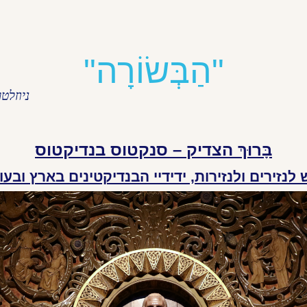
"הַבְּשׂוֹרָה
"
ניוזלט
בָּרוּךְ הצדיק – סנקטוס בנדיקטוס
לנזירים ולנזירות, ידידיי הבנדיקטינים בארץ ובעול