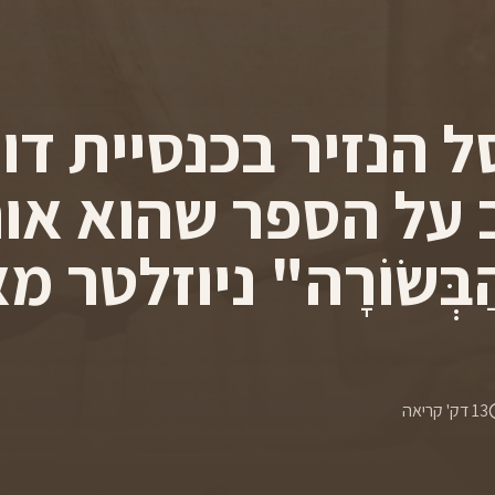
 הנזיר בכנסיית דור
 על הספר שהוא או
בְּשׂוֹרָה" ניוזלטר 
13
דק' קריאה