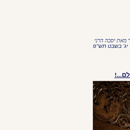
ר מאת יסכ
ה הרני
יג' בשבט תש"פ
ם...!