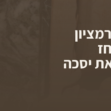
מציון
חז
מאת יסכה