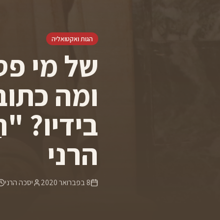
הגות ואקטואליה
של מי פסל
ומה כתוב
בידיו? "הַ
הרני
8 בפברואר 2020
יסכה הרני