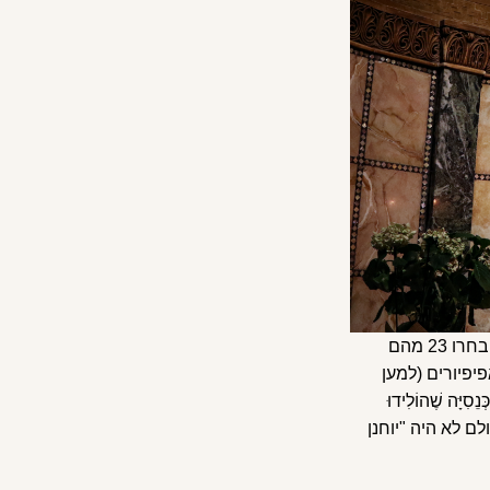
איזה שם נפוץ ביותר לאפיפיורים? במהלך 2000 שנות נצרות, בהם כיהנו 266 אפיפיורים, בחרו 23 מהם
יפיורים (למען
ָה שֶׁהוֹלִידוּ
עולם לא היה "יוחנן