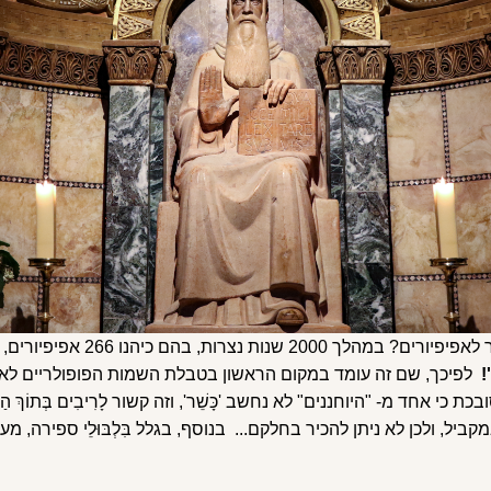
'!
לפיכך, שם זה עומד במקום הראשון בטבלת השמות הפופולריים לאפ
 אחד מ- "היוחננים" לא נחשב 'כָּשֵׁר', וזה קשור לָרִיבִים בְּתוֹךְ הַכְּנֵסִיּ
לִים במקביל, ולכן לא ניתן להכיר בחלקם... בנוסף, בגלל בִּלְבּוּלֵי ספירה, מ