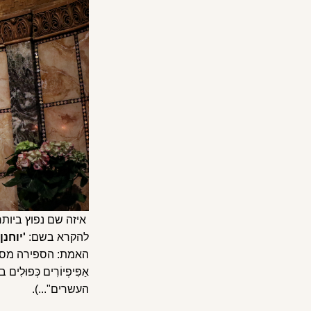
להקרא בשם:
'יוחנן
האמת: הספירה מסובכת כי
אַפִּיפְיוֹרִים כְּפוּ
העשרים"...).