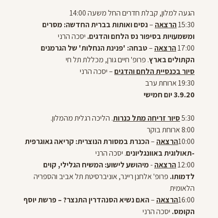
הגעה למלון, קבלת חדרים החל משעה 14:00
15:30
הרצאה
–
נסים ואותות בברית החדשה: מסרים
ומשמעויות בסיפור
נס הלחם והדגים.
יסכה הרני
17:00
הרצאה
–
טבחה: 'פנינת הנחלות' של הגרמנים
הקתולים בארץ
.
פרופ' חיים גורן, מכללת תל חי
סיור בכנסיית הלחם והדגים
– יסכה הרני
19:30 ארוחת ערב
3.9.20 יום חמישי
5:30
סיור זריחה מתל כנרות
. הליכה רגלית מהמלון.
8:00 ארוחת בוקר
10:00
הרצאה
–
הכנרת במסורת הנוצרית: קריאה גאוגרפית
-תאולוגית באוונגליונים
.
יסכה הרני
12:00
הרצאה
-
מיהושע לישוע: המשיח הגלילי, קוים
לדמותו.
פרופ' אלחנן ריינר, אוניברסיטת תל אביב והספריה
הלאומית
16:00
הרצאה
–
האם נשיא הסנהדרין התנצר? – פרשת יוסף
הקומס.
יסכה הרני