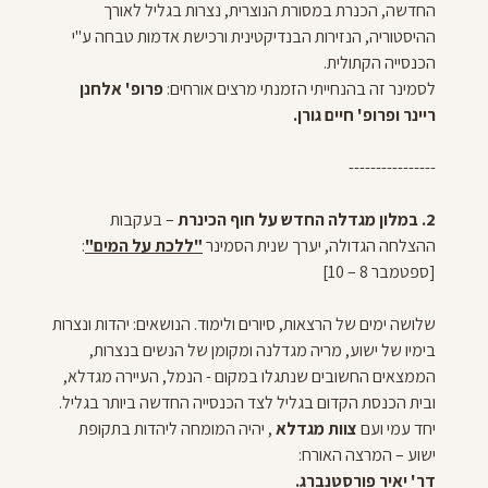
החדשה, הכנרת במסורת הנוצרית, נצרות בגליל לאורך
ההיסטוריה, הנזירות הבנדיקטינית ורכישת אדמות טבחה ע"י
הכנסייה הקתולית.
לסמינר זה בהנחייתי
הזמנתי מרצים אורחים:
פרופ' אלחנן
ריינר ופרופ' חיים גורן.
----------------
2.
במלון מגדלה החדש
על חוף הכינרת
– בעקבות
ההצלחה הגדולה, יערך שנית הסמינר
"ללכת על המים"
:
[ספטמבר 8 – 10]
שלושה ימים של הרצאות, סיורים ולימוד. הנושאים: יהדות ונצרות
בימיו של ישוע, מריה מגדלנה ומקומן של הנשים בנצרות,
הממצאים החשובים שנתגלו במקום - הנמל, העיירה מגדלא,
ובית הכנסת הקדום בגליל לצד הכנסייה החדשה ביותר בגליל.
יחד עמי ועם
צוות מגדלא
, יהיה המומחה ליהדות בתקופת
ישוע – המרצה האורח:
דר' יאיר פורסטנברג.