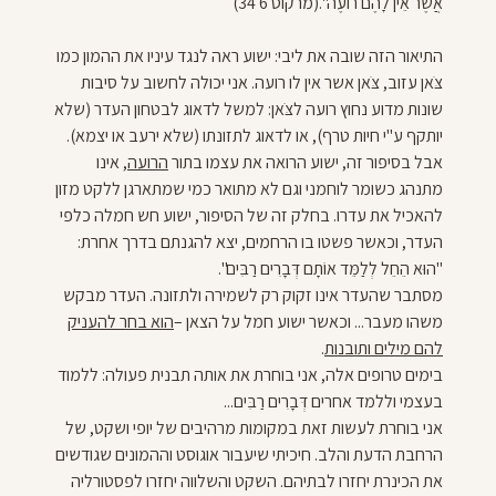
אֲשֶׁר אֵין לָהֶם רוֹעֶה".
(מרקוס 6 34)
התיאור הזה שובה את ליבי:
ישוע ראה לנגד עיניו את ההמון כמו
צֹּאן עזוב, צֹּאן אשר אין לו רועה. אני יכולה לחשוב על סיבות
שונות מדוע נחוץ רועה לצֹּאן: למשל לדאוג לבטחון העדר (שלא
יותקף ע"י חיות טרף), או לדאוג לתזונתו (שלא ירעב או יצמא).
אבל בסיפור זה, ישוע הרואה את עצמו בתור
הרועה,
אינו
מתנהג כשומר לוחמני וגם לא מתואר כמי שמתארגן ללקט מזון
להאכיל את עדרו. בחלק זה של הסיפור, ישוע חש חמלה כלפי
העדר, וכאשר פשטו בו הרחמים, יצא להגנתם בדרך אחרת:
"הוּא הֵחֵל לְלַמֵּד אוֹתָם דְּבָרִים רַבִּים".
מסתבר שהעדר אינו זקוק רק לשמירה ולתזונה. העדר מבקש
משהו מעבר... וכאשר ישוע חמל על הצאן –
הוא בחר להעניק
להם מילים ותובנות
.
בימים טרופים אלה, אני בוחרת את אותה תבנית פעולה: ללמוד
בעצמי וללמד אחרים
דְּבָרִים רַבִּים..
.
אני בוחרת לעשות זאת במקומות מרהיבים של יופי ושקט, של
הרחבת הדעת והלב. חיכיתי שיעבור אוגוסט וההמונים שגודשים
את הכינרת יחזרו לבתיהם. השקט והשלווה יחזרו לפסטורליה