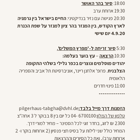
18:00:
סיור בהר האושר
19:30 ארוחת ערב
20:30 פגישה עם נזיר בנדיקטיני:
החיים בישראל בין גרמניה
לארץ הקודש,
בין המנזר בהר ציון למנזר על שפת הכנרת
4.9.20 יום שישי
5:30
סיור זריחה ל-'מפרץ המשלים'.
10:30
הרצאה
–
עץ בוער בעלמה:
יהודים מוסלמים ונוצרים בכפר גלילי בשלהי התקופה
הצלבנית
.
פרופ' אלחנן ריינר, אוניברסיטת תל אביב והספריה
הלאומית
11:00 פינוי חדרים
--------------
הזמנות דרך מייל בלבד:
pilgerhaus-tabgha@dvhl.de
טלפון של המלון
:
6700100 -
04 כל יום בין 8 בבוקר ל 3 אחה"צ
2300 ₪ לזוג, בחדר זוגי לכל הסמינר – מחיר למורי דרך.
המחיר כולל שני לילות על בסיס חצי פנסיון (2 ארוחות בוקר ו- 2
ארוחות ערב), ואת כל הסיורים וההרצאות