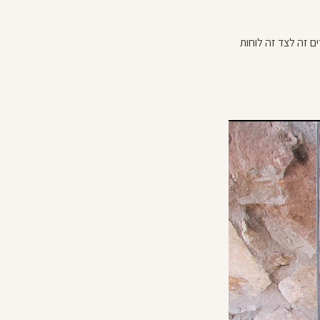
זכרון לקרדינל אהרון לוסטיגר / ז'אן-מארי לוסטיז'ה, (1926 – 2007) עומדים זה לצד זה לוחות