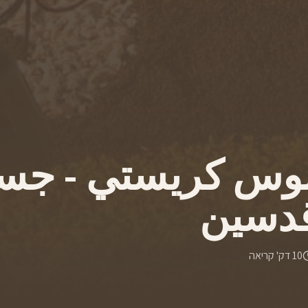
بوس كريستي - جس
قدسين
10
דק' קריאה